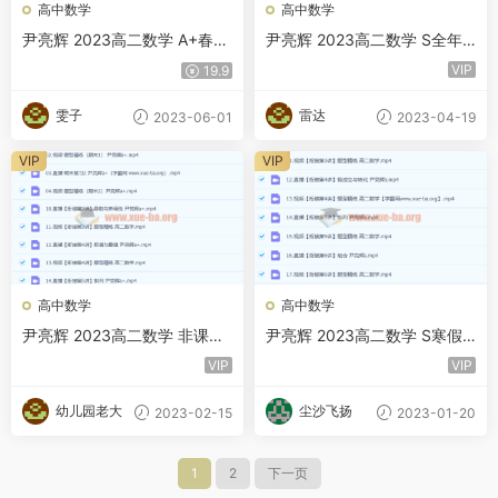
高中数学
高中数学
尹亮辉 2023高二数学 A+春季
尹亮辉 2023高二数学 S全年
班 百度云网盘下载
复习 暑秋寒春合集 百度云网
VIP
19.9
盘下载
雯子
雷达
2023-06-01
2023-04-19
VIP
VIP
高中数学
高中数学
尹亮辉 2023高二数学 非课改
尹亮辉 2023高二数学 S寒假
A+寒假班 百度云网盘下载
班 百度云网盘下载
VIP
VIP
幼儿园老大
尘沙飞扬
2023-02-15
2023-01-20
1
2
下一页