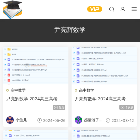
尹亮辉数学
高中数学
高中数学
尹亮辉数学 2024高三高考数
尹亮辉数学 2024高三高考数
学 密训班 百度网盘
学 二轮精讲A+春季班 百度云
9.9
19.9
网盘下载
小鱼儿
感情淡了请
2024-05-26
2024-03-12
放盐