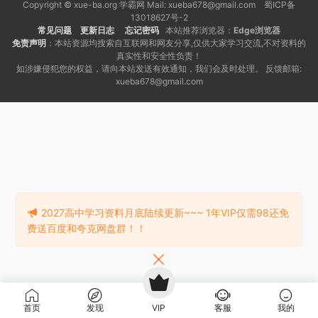
Copyright © xue-ba.org 学霸网 Mail: xueba678@gmail.com 蜀ICP备
13018627号-2
常见问题
更新日志
忘记密码
本站推荐浏览器：
Edge浏览器
免责声明
：本站资源均搜索自互联网和网友分享,仅供大家学习交流,不对资料的
真实性和安全性负责！
如涉嫌侵犯您的权益，请向本站发送有效通知，我们会及时处理。 反馈邮箱:
xueba678@gmail.com
2027高中学习资料月底陆续更新~~~ 1年VIP仅需98还免
费送百度和夸克网盘群！！
首页
发现
VIP
客服
我的