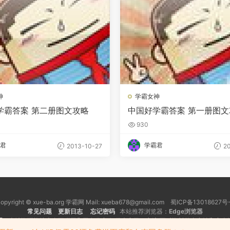
神
学霸女神
学霸答案 第二册图文攻略
中国好学霸答案 第一册图文
930
君
学霸君
2013-10-27
20
opyright © xue-ba.org 学霸网 Mail: xueba678@gmail.com 蜀ICP备13018627号
常见问题
更新日志
忘记密码
本站推荐浏览器：
Edge浏览器
明
：本站资源均搜索自互联网和网友分享,仅供大家学习交流,不对资料的真实性和安全
犯您的权益，请向本站发送有效通知，我们会及时处理。 反馈邮箱: xueba678@gmai