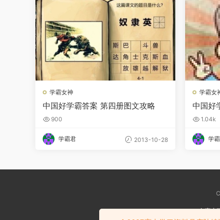
学霸女神
学霸女
中国好学霸答案 第四册图文攻略
中国好
900
1.04k
学霸君
学霸
2013-10-28
C
免责声
如涉嫌侵