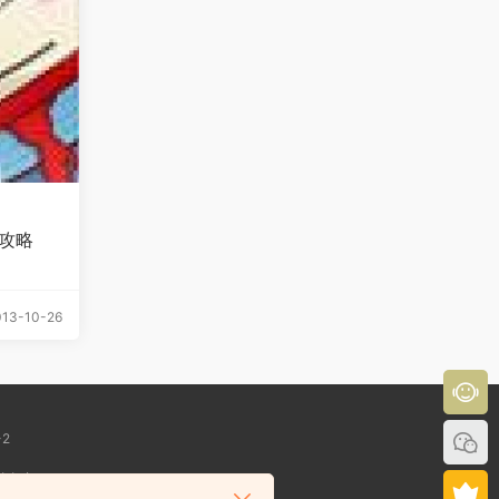
攻略
13-10-26
-2
性负责！
l.com