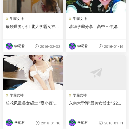
学霸女神
学霸女神
最矮世界小姐 北大学霸女神板
清华学霸分享：高中三年如何
垣真衣
少走弯路
学霸君
学霸君
2016-02-02
2016-01-16
学霸女神
学霸女神
校花风最美女硕士 “夏小薇”肤
东南大学评“最美女博士” 22岁
白貌美惹人疼
“学霸”入选
学霸君
学霸君
2016-01-16
2016-01-11