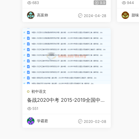
分类训练（中考真题+名地最新模拟
师合讲
683
9.9
944
题）
高富帅
甜味
2024-04-28
初中语文
备战2020中考 2015-2019全国中考
语文真题分类汇编解析Word文档百
551
度云网盘下载
学霸君
2020-02-08