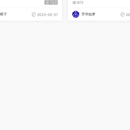
）
19.9
872
橙子
芳华如梦
2023-05-31
20