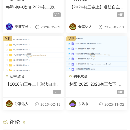
韦墨 初中政治 2026初二政治
【2026初三春上】道法自主学
人文素养培训班（秋下·全国版
习·TY（一期）-林阳
VIP
VIP
·A+·专属）
盖世英雄的
分享达人
2026-02-21
2026-02-13
小迷妹
VIP
VIP
初中政治
初中政治
【2026初三春上】道法自主学
林阳 2025-2026初三秋下 道
习·TY（三期）-林阳
德与法治培训班
VIP
VIP
分享达人
东风来
2026-02-13
2025-11-02
评论
0