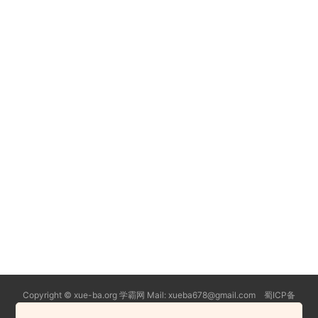
Copyright © xue-ba.org 学霸网 Mail: xueba678@gmail.com 蜀ICP备
13018627号-2