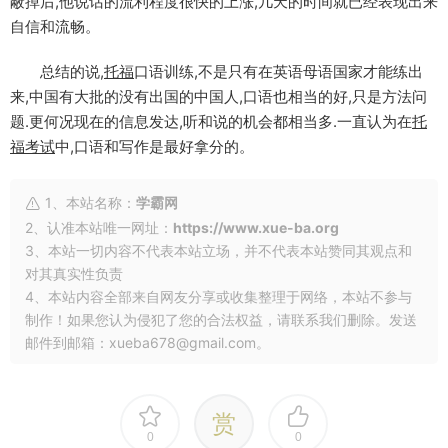
蔽掉后,他说话的流利程度很快的上涨,几天的时间就已经表现出来
自信和流畅。
总结的说,
托福
口语训练,不是只有在英语母语国家才能练出
来,中国有大批的没有出国的中国人,口语也相当的好,只是方法问
题.更何况现在的信息发达,听和说的机会都相当多.一直认为在
托
福
考试
中,口语和写作是最好拿分的。
1、本站名称：
学霸网
2、认准本站唯一网址：
https://www.xue-ba.org
3、本站一切内容不代表本站立场，并不代表本站赞同其观点和
对其真实性负责
4、本站内容全部来自网友分享或收集整理于网络，本站不参与
制作！如果您认为侵犯了您的合法权益，请联系我们删除。发送
邮件到邮箱：xueba678@gmail.com。
赏
0
0