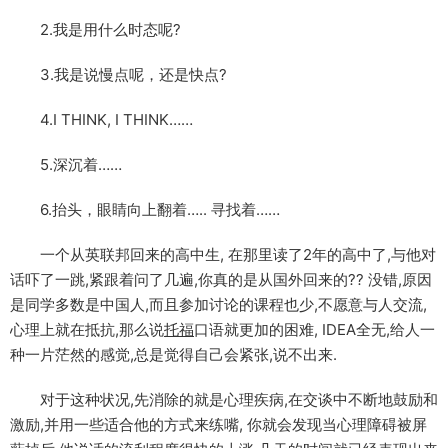
2.我是用什么时态呢?
3.我是说慢点呢，还是快点?
4.I THINK, I THINK……
5.深沉着……
6.抬头，眼睛向上翻着….. 寻找着……
一个从英联邦回来的高中生, 在那里读了2年的高中了,与他对
话吓了一跳,紧跟着问了几遍,你真的是从国外回来的?? 没错,原因
是同学多数是中国人,而且参加讨论的课程也少,不愿意与人交流,
心理上就在抵抗,那么说
托福
口语就更加的困难, IDEA全无,给人一
种一片茫然的感觉,总是觉得自己会紧张,说不出来.
对于这种状况,先消除的就是心理疾病,在交谈中不断地鼓励和
激励,并用一些适合他的方式来练嘴, 你就会发现当心理障碍被屏