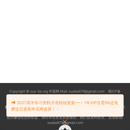
Copyright © xue-ba.org 学霸网 Mail: xueba678@gmail.com 蜀ICP备
13018627号-2
常见问题
更新日志
忘记密码
本站推荐浏览器：
Edge浏览器
2027高中学习资料月底陆续更新~~~ 1年VIP仅需98还免
免责声明
：本站资源均搜索自互联网和网友分享,仅供大家学习交流,不对资料的
费送百度和夸克网盘群！！
真实性和安全性负责！
如涉嫌侵犯您的权益，请向本站发送有效通知，我们会及时处理。 反馈邮箱:
xueba678@gmail.com