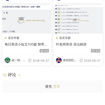
语言学霸
语言学霸
每日英语小短文100篇 附带文
叶老师英语 语法精讲
本＋音频＋视频
9.9
9.9
給一秒、心
有些回忆忘
2026-06-27
2026-06-27
跳
不了
评论
0
请先
登录