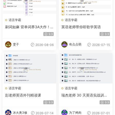
语言学霸
语言学霸
刷词如麻 背单词界3A大作！
英语老师带你听歌学英语
不靠死记硬背，用词根逻辑批
9.9
9.9
量记词
雯子
有点点萌
2026-08-06
2026-07-15
语言学霸
语言学霸
彭老师英语外刊精读课
瑞杰老师 30 天英语实战训练
营
9.9
9.9
冰火奥3修
为了烤肉
2026-07-14
2026-07-01