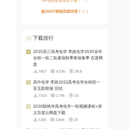
VIP免费查看全部下载！！！
超300T精选优质内容！！！
下载排行
2025高三高考化学 李政化学2025全年
1
全程一轮二轮暑假秋季寒假春季 百度网
盘
1607
4.53k
39.9
高中化学 李政2022高考化学全程班一
2
至五阶联报 完结
1533
2.76k
35
2020陆艳华高考化学一轮视频课程+讲
3
义百度云网盘下载
1265
2.64k
25