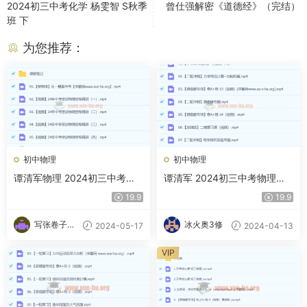
2024初三中考化学 杨雯智 S秋季
曾仕强解密《道德经》（完结）
班 下
为您推荐：
初中物理
初中物理
谭清军物理 2024初三中考物
谭清军 2024初三中考物理视
理冲刺密训班 百度网盘
频课程 春季班（下） 百度云
19.9
19.9
网盘下载
写张卷子冷
冰火奥3修
2024-05-17
2024-04-13
静下
VIP