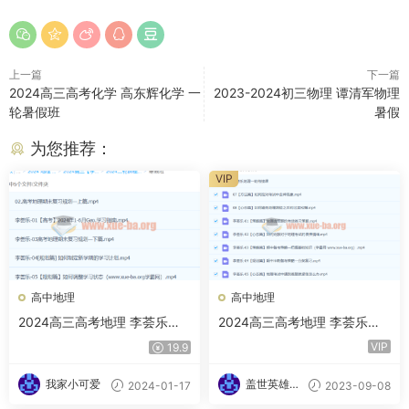
上一篇
下一篇
2024高三高考化学 高东辉化学 一
2023-2024初三物理 谭清军物理
轮暑假班
暑假
为您推荐：
VIP
高中地理
高中地理
2024高三高考地理 李荟乐地
2024高三高考地理 李荟乐地
理 二轮寒假班
理 秋季班
VIP
19.9
我家小可爱
盖世英雄的
2024-01-17
2023-09-08
小迷妹