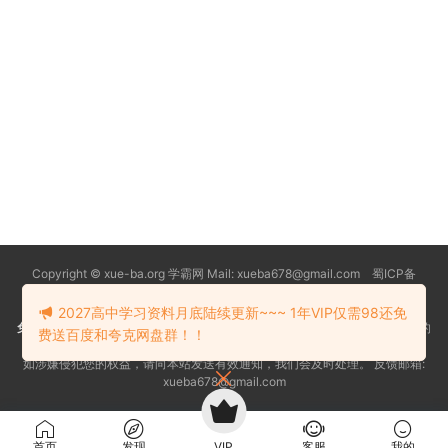
Copyright © xue-ba.org 学霸网 Mail: xueba678@gmail.com 蜀ICP备
13018627号-2
常见问题
更新日志
忘记密码
本站推荐浏览器：
Edge浏览器
2027高中学习资料月底陆续更新~~~ 1年VIP仅需98还免
免责声明
：本站资源均搜索自互联网和网友分享,仅供大家学习交流,不对资料的
费送百度和夸克网盘群！！
真实性和安全性负责！
如涉嫌侵犯您的权益，请向本站发送有效通知，我们会及时处理。 反馈邮箱:
xueba678@gmail.com
首页
发现
VIP
客服
我的