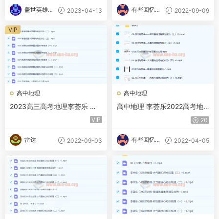
盖世英雄的
有些回忆忘
2023-04-13
2022-09-09
小迷妹
不了
VIP
高中地理
高中地理
2023高三高考地理李荟乐 知
高中地理 李荟乐2022高考地
识规频 规划服务
理二轮复习寒春联报 春季班
VIP
20
雷达
有些回忆忘
2022-09-03
2022-04-05
不了