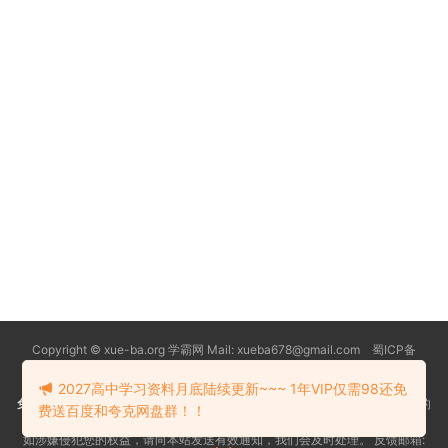
Copyright © xue-ba.org 学霸网 Mail: xueba678@gmail.com 蜀ICP备
13018627号-2
常见问题
更新日志
忘记密码
本站推荐浏览器：
Edge浏览器
2027高中学习资料月底陆续更新~~~ 1年VIP仅需98还免
免责声明
：本站资源均搜索自互联网和网友分享,仅供大家学习交流,不对资料的
费送百度和夸克网盘群！！
真实性和安全性负责！
如涉嫌侵犯您的权益，请向本站发送有效通知，我们会及时处理。 反馈邮箱: