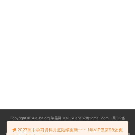
Copyright © xue-ba.org 学霸网 Mail: xueba678@gmail.com 蜀ICP备
13018627号-2
常见问题
更新日志
忘记密码
本站推荐浏览器：
Edge浏览器
2027高中学习资料月底陆续更新~~~ 1年VIP仅需98还免
免责声明
：本站资源均搜索自互联网和网友分享,仅供大家学习交流,不对资料的