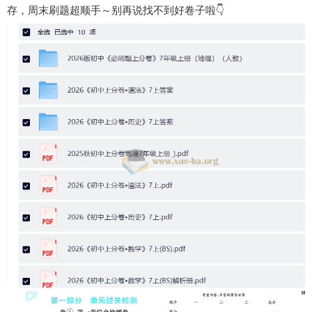
存，周末刷题超顺手～别再说找不到好卷子啦👇