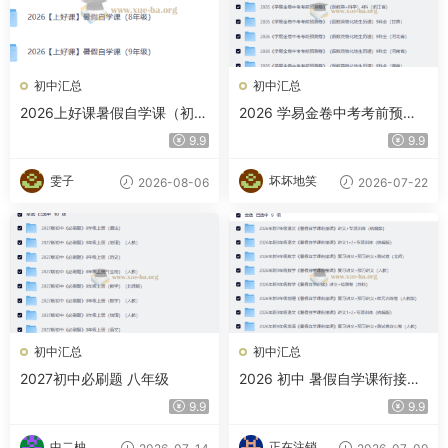
初中汇总
初中汇总
2026上好课暑假自学课（初
2026 学易金卷中考考前预测
中）
卷 多地区版
9.9
9.9
雯子
坏坏地笑
2026-08-06
2026-07-22
初中汇总
初中汇总
2027初中必刷题 八年级
2026 初中 暑假自学课衔接课
合集
9.9
9.9
中二柚
正在注销