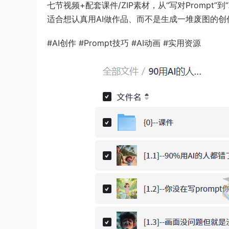
七节视频+配套课件/ZIP素材，从“写对Prompt
适合想认真用AI做作品、而不是生成一堆废图的创
#AI创作 #Prompt技巧 #AI动画 #实用资源