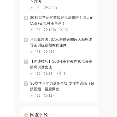
习方法
180
2.09k
2019菲常记忆超级记忆法来啦！四大记
5
忆法+记忆秒杀单词！
179
1.76k
20
卢菲菲超级记忆宫殿快速阅读大脑思维
6
导图训练视频教程课件
178
936
【沟通技巧】500强高管教你10倍提高
7
情商说话言值
169
851
15
30堂学习能力训练合辑 专注力训练（超
8
清视频）百度网盘
169
1.3k
网友评论