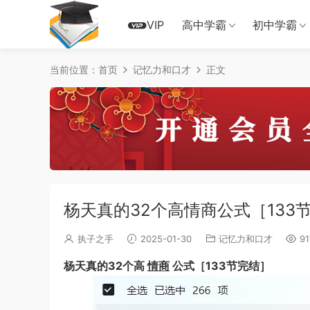
VIP
高中学霸
初中学霸
当前位置：
首页
记忆力和口才
正文
杨天真的32个高情商公式［133
执子之手
2025-01-30
记忆力和口才
91
杨天真的32个高
情商
公式［133节完结］