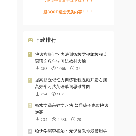
VIP免费查看全部下载！！！
超300T精选优质内容！！！
下载排行
快速宫殿记忆力法训练教学视频教程英
1
语语文数学学习法教材大脑
358
1.05k
35
提高超强记忆力训练教程视频开发右脑
2
高效学习法英语单词思维导图
254
902
衡水学霸高效学习法 普通孩子也能快速
3
逆袭
204
2.53k
20
哈佛学霸李柘远：无保留教你最管用学
4