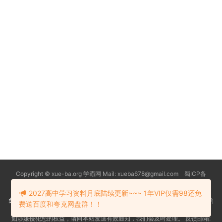
Copyright © xue-ba.org 学霸网 Mail: xueba678@gmail.com 蜀ICP备
13018627号-2
常见问题
更新日志
忘记密码
本站推荐浏览器：
Edge浏览器
2027高中学习资料月底陆续更新~~~ 1年VIP仅需98还免
免责声明
：本站资源均搜索自互联网和网友分享,仅供大家学习交流,不对资料的
费送百度和夸克网盘群！！
真实性和安全性负责！
如涉嫌侵犯您的权益，请向本站发送有效通知，我们会及时处理。 反馈邮箱: