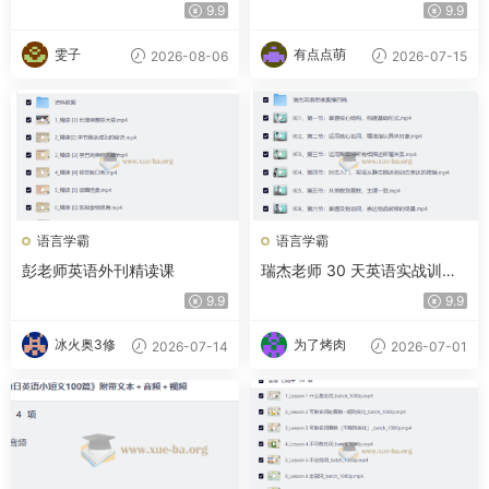
不靠死记硬背，用词根逻辑批
9.9
9.9
量记词
雯子
有点点萌
2026-08-06
2026-07-15
语言学霸
语言学霸
彭老师英语外刊精读课
瑞杰老师 30 天英语实战训练
营
9.9
9.9
冰火奥3修
为了烤肉
2026-07-14
2026-07-01