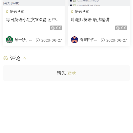
语言学霸
语言学霸
每日英语小短文100篇 附带文
叶老师英语 语法精讲
本＋音频＋视频
9.9
9.9
給一秒、心
有些回忆忘
2026-06-27
2026-06-27
跳
不了
评论
0
请先
登录