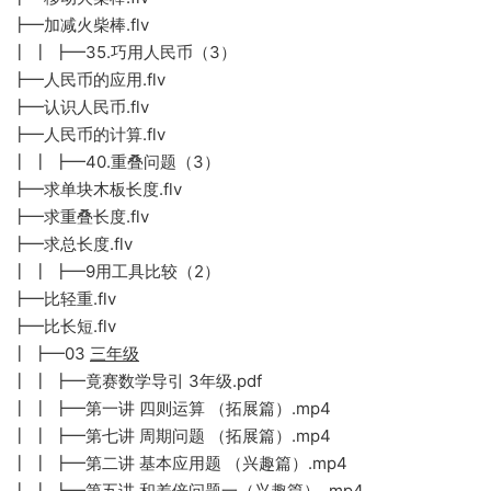
┣━加减火柴棒.flv
┃ ┃ ┣━35.巧用人民币（3）
┣━人民币的应用.flv
┣━认识人民币.flv
┣━人民币的计算.flv
┃ ┃ ┣━40.重叠问题（3）
┣━求单块木板长度.flv
┣━求重叠长度.flv
┣━求总长度.flv
┃ ┃ ┣━9用工具比较（2）
┣━比轻重.flv
┣━比长短.flv
┃ ┣━03
三年级
┃ ┃ ┣━竟赛数学导引 3年级.pdf
┃ ┃ ┣━第一讲 四则运算 （拓展篇）.mp4
┃ ┃ ┣━第七讲 周期问题 （拓展篇）.mp4
┃ ┃ ┣━第二讲 基本应用题 （兴趣篇）.mp4
┃ ┃ ┣━第五讲 和差倍问题一（兴趣篇） .mp4