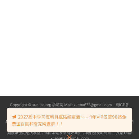
Copyright © xue-ba.org 学霸网 Mail: xueba678@gmail.com 蜀ICP备
13018627号-2
常见问题
更新日志
忘记密码
本站推荐浏览器：
Edge浏览器
2027高中学习资料月底陆续更新~~~ 1年VIP仅需98还免
免责声明
：本站资源均搜索自互联网和网友分享,仅供大家学习交流,不对资料的
费送百度和夸克网盘群！！
真实性和安全性负责！
如涉嫌侵犯您的权益，请向本站发送有效通知，我们会及时处理。 反馈邮箱:
xueba678@gmail.com