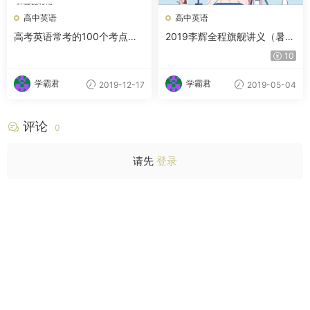
高中英语
高中英语
高考英语常考的100个考点知
2019李辉全程旗舰讲义（暑
识点汇总word文档下载
+秋+寒+春）纸质扫描版
10
学霸君
学霸君
2019-12-17
2019-05-04
评论
0
请先
登录