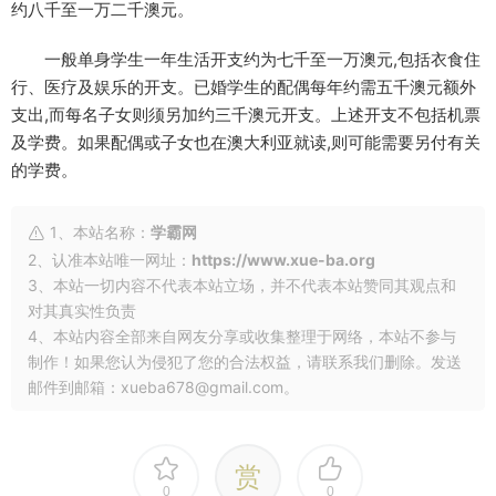
约八千至一万二千澳元。
一般单身学生一年生活开支约为七千至一万澳元,包括衣食住
行、医疗及娱乐的开支。已婚学生的配偶每年约需五千澳元额外
支出,而每名子女则须另加约三千澳元开支。上述开支不包括机票
及学费。如果配偶或子女也在澳大利亚就读,则可能需要另付有关
的学费。
1、本站名称：
学霸网
2、认准本站唯一网址：
https://www.xue-ba.org
3、本站一切内容不代表本站立场，并不代表本站赞同其观点和
对其真实性负责
4、本站内容全部来自网友分享或收集整理于网络，本站不参与
制作！如果您认为侵犯了您的合法权益，请联系我们删除。发送
邮件到邮箱：xueba678@gmail.com。
赏
0
0