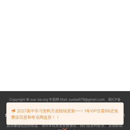
Copyright © xue-ba.org 学霸网 Mail: xueba678@gmail.com 蜀ICP备
13018627号-2
常见问题
更新日志
忘记密码
本站推荐浏览器：
Edge浏览器
2027高中学习资料月底陆续更新~~~ 1年VIP仅需98还免
免责声明
：本站资源均搜索自互联网和网友分享,仅供大家学习交流,不对资料的
费送百度和夸克网盘群！！
真实性和安全性负责！
如涉嫌侵犯您的权益，请向本站发送有效通知，我们会及时处理。 反馈邮箱: