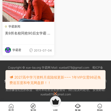
学霸新闻
美9所名校同抢90后女学霸 大
三高分过GRE
学霸君
2013-07-04
Copyright © xue-ba.org 学霸网 Mail: xueba678@gmail.com 蜀ICP备
13018627号-2
常见问题
更新日志
忘记密码
本站推荐浏览器：
Edge浏览器
2027高中学习资料月底陆续更新~~~ 1年VIP仅需98还免
免责声明
：本站资源均搜索自互联网和网友分享,仅供大家学习交流,不对资料的
费送百度和夸克网盘群！！
真实性和安全性负责！
如涉嫌侵犯您的权益，请向本站发送有效通知，我们会及时处理。 反馈邮箱:
xueba678@gmail.com
首页
发现
VIP
客服
我的