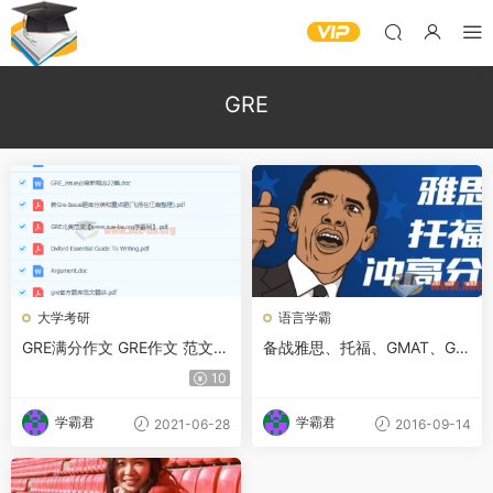
GRE
大学考研
语言学霸
GRE满分作文 GRE作文 范文百
备战雅思、托福、GMAT、GR
度云下载
E最全资料(2.2G)
10
学霸君
学霸君
2021-06-28
2016-09-14