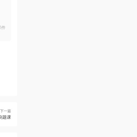
邮件
下一篇
试刷题课