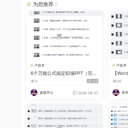
为您推荐：
IT技术
IT技术
6个万能公式搞定职场PPT（完
【Wor
结）
技巧
5
9.9
62
超级开心
有
2026-08-07