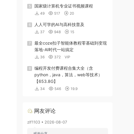
国家级计算机专业证书视频课程
5
49
517
20
人人可学的AI与高科技普及
6
37
948
15
最全coze扣子智能体教程零基础到变现
7
落地-AI时代一站搞定
36
372
VIP
编程开发付费课程合集大全（含
8
python，java，算法，web等技术）
【653.8G】
34
546
19.9
网友评论
zlf1103 • 2026-08-07
感谢分享