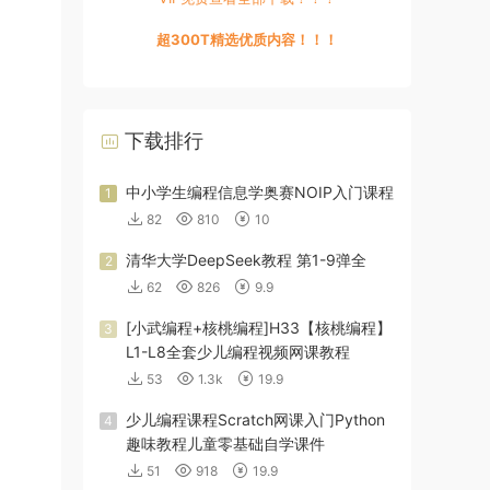
超300T精选优质内容！！！
下载排行
中小学生编程信息学奥赛NOIP入门课程
1
82
810
10
清华大学DeepSeek教程 第1-9弹全
2
62
826
9.9
[小武编程+核桃编程]H33【核桃编程】
3
L1-L8全套少儿编程视频网课教程
53
1.3k
19.9
少儿编程课程Scratch网课入门Python
4
趣味教程儿童零基础自学课件
51
918
19.9