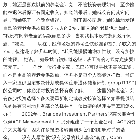
划，她还是喜欢以前的养老金计划，不管投资表现如何，至少她
能在退休后保证有固定收入。知道结果后，她就没有问其它问
题，而她犯了一个致命错误。 到了新公司后，她吃惊地发现
自己的养老金供款额仅为收入的2％，而且她的老板也是如此。
“我没有问养老金的供款额是多少，当初我根本没有想到这个问
题。”她说。 现在，她和老板的养老金供款额都提到了收入的
7％，但这花了好几年时间。“我只能慢慢地增加供款，没有加快
的途径。”她说。“如果我当初知道这些，谈工资的时候肯定多要1
万元了。” 作为一位行业专家，巴巴拉可以寻找更高的工资，
而不是更高的养老金供款额。但并不是每个人都能这样做。当进
入一家提供固定缴款计划或集体注册退休储蓄计划(group RRSP)
的公司时，你必须对投资选择有所了解。 这里的养老金计划
有多少投资选择？多久要重新制定或改变投资选择？如果提供给
你的是有限制地共有基金选择并且一位重要的经理决定离职怎么
办？ 2002年，Brandes Investment Partners脱离长期合作
伙伴AGF Management Ltd.另外组建了一个基金公司。AGF的资
产大大萎缩，因为许多投资者转而购买它们的竞争对手的基
金。 没有人愿意被“没有父母的孤儿基金”套住，Open