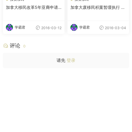
加拿大移民改革5年亚裔申请
加拿大废移民积案暂缓执行 是
人锐减 华人降45%
否接受集体诉讼待定
学霸君
学霸君
2016-03-12
2016-03-04
评论
0
请先
登录