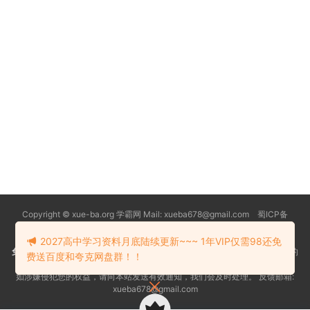
Copyright © xue-ba.org 学霸网 Mail: xueba678@gmail.com 蜀ICP备
13018627号-2
常见问题
更新日志
忘记密码
本站推荐浏览器：
Edge浏览器
2027高中学习资料月底陆续更新~~~ 1年VIP仅需98还免
免责声明
：本站资源均搜索自互联网和网友分享,仅供大家学习交流,不对资料的
费送百度和夸克网盘群！！
真实性和安全性负责！
如涉嫌侵犯您的权益，请向本站发送有效通知，我们会及时处理。 反馈邮箱:
xueba678@gmail.com