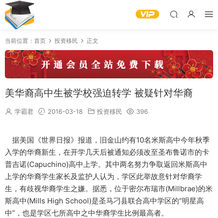
当前位置：
首页
投资移民
正文
美华裔高中生被学校强迫转学 被疑针对华裔
学霸君
2016-03-18
投资移民
396
据美国《世界日报》报道，旧金山约有10名米斯高中今年秋季
入学的华裔新生，在开学几天后被通知必须改至圣布鲁诺市的卡
普吉诺(Capuchino)高中上学。其中两名努力争取返回米斯高中
上学的华裔学生家长及监护人认为，学区此举故意针对华裔学
生，有歧视华裔学生之嫌。据悉，位于密尔布瑞市(Millbrae)的米
斯高中(Mills High School)是圣马刁县联合高中学区的“明星高
中”，也是学区七所高中之中华裔学生比例最高者。