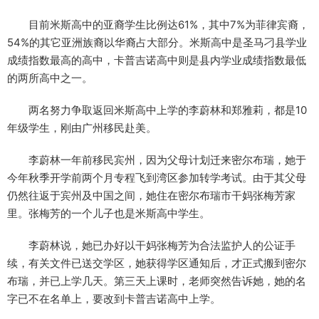
目前米斯高中的亚裔学生比例达61%，其中7%为菲律宾裔，
54%的其它亚洲族裔以华裔占大部分。米斯高中是圣马刁县学业
成绩指数最高的高中，卡普吉诺高中则是县内学业成绩指数最低
的两所高中之一。
两名努力争取返回米斯高中上学的李蔚林和郑雅莉，都是10
年级学生，刚由广州移民赴美。
李蔚林一年前移民宾州，因为父母计划迁来密尔布瑞，她于
今年秋季开学前两个月专程飞到湾区参加转学考试。由于其父母
仍然往返于宾州及中国之间，她住在密尔布瑞市干妈张梅芳家
里。张梅芳的一个儿子也是米斯高中学生。
李蔚林说，她已办好以干妈张梅芳为合法监护人的公证手
续，有关文件已送交学区，她获得学区通知后，才正式搬到密尔
布瑞，并已上学几天。第三天上课时，老师突然告诉她，她的名
字已不在名单上，要改到卡普吉诺高中上学。