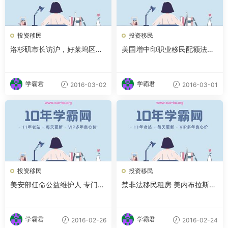
投资移民
投资移民
洛杉矶市长访沪，好莱坞区域
美国增中印职业移民配额法案
中心项目成投资重头戏
有望年底参院过关
学霸君
学霸君
2016-03-02
2016-03-01
投资移民
投资移民
美安部任命公益维护人 专门处
禁非法移民租房 美内布拉斯加
理移民执法投诉
州地方法规被推翻
学霸君
学霸君
2016-02-26
2016-02-24