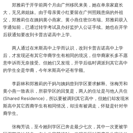
郑雅莉于开学前两个月由广州移民来美，她在单亲家庭长
大，无兄弟姐妹。由于母亲黄小红要留在广州照顾患病的外祖
父，郑雅莉住在姨妈黄小燕家。黄小燕住密尔布瑞。郑雅莉获入
学通知前，已通过转学考试及办好监护人公证手续。她也在开学
后获通知要改到卡普吉诺高中上学。
两人通过在米斯高中上学而认识，改到卡普吉诺高中上学
后，才发现还有其它华裔学生有相同的境况，但华裔家长多不愿
意申诉而无奈接受。但她们又发现，开学后临时调派到其它高中
的学生全是华裔，今年米斯高中还有学额。
李蔚林和郑雅莉的干妈与姨妈曾到学区要求解释。张梅芳和
黄小燕一致表示，所获学区的回复是，两人的住址是与他人共住
(Shared Residence)，所以要被调到其它高中，但她们却发现米
斯高中其它西裔学生有相同情况，却没有被调走，怀疑是针对华
裔学生。
张梅芳说，至今她到学区已奔走最少七次，其中一次更被学