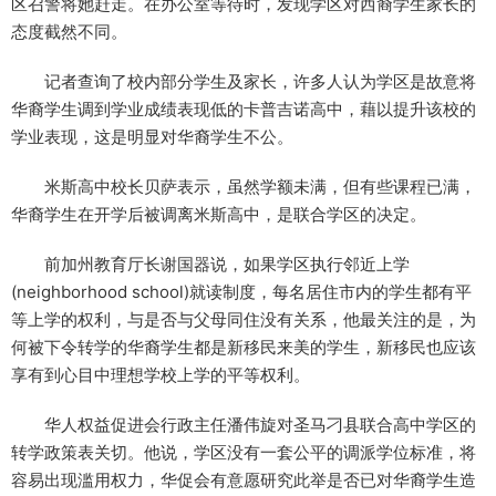
区召警将她赶走。在办公室等待时，发现学区对西裔学生家长的
态度截然不同。
记者查询了校内部分学生及家长，许多人认为学区是故意将
华裔学生调到学业成绩表现低的卡普吉诺高中，藉以提升该校的
学业表现，这是明显对华裔学生不公。
米斯高中校长贝萨表示，虽然学额未满，但有些课程已满，
华裔学生在开学后被调离米斯高中，是联合学区的决定。
前加州教育厅长谢国器说，如果学区执行邻近上学
(neighborhood school)就读制度，每名居住市内的学生都有平
等上学的权利，与是否与父母同住没有关系，他最关注的是，为
何被下令转学的华裔学生都是新移民来美的学生，新移民也应该
享有到心目中理想学校上学的平等权利。
华人权益促进会行政主任潘伟旋对圣马刁县联合高中学区的
转学政策表关切。他说，学区没有一套公平的调派学位标准，将
容易出现滥用权力，华促会有意愿研究此举是否已对华裔学生造