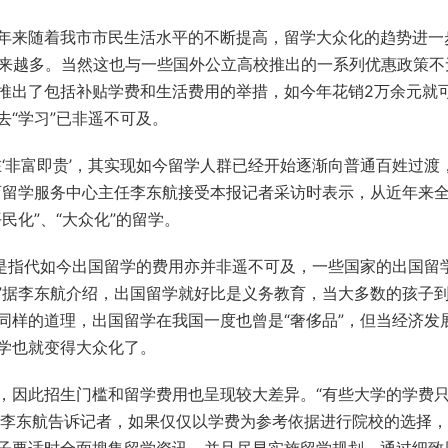
来随着我市市民生活水平的不断提高，留学大众化的趋势进一
越来越多。当然这也与一些国外公立高校推出的一系列优惠政策不
推出了包括补贴学费和生活费用的举措，如今年花销2万余元就
“学习”已非遥不可及。
非富即贵’，其实现如今留学人群已经开始逐渐向普通百姓过渡
育留学服务中心主任李东航接受本报记者采访时表示，从近年来
民化”、“大众化”的留学。
是指代如今出国留学的费用亦并非遥不可及，一些国家的出国留
”据李东航介绍，出国留学就好比是义务教育，当大多数的孩子
同样的道理，出国留学在我国一度也曾是“奢侈品”，但当经济发
学也就变得大众化了。
因此招生门槛和留学费用也呈现较大差异。“有些大学的学费
。”李东航告诉记者，如果仅仅以学费为参考依据进行院校的选择