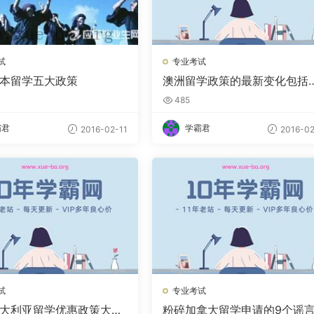
试
专业考试
6日本留学五大政策
澳洲留学政策的最新变化包括
些内容
485
霸君
学霸君
2016-02-11
2016-02
试
专业考试
6澳大利亚留学优惠政策大盘
粉碎加拿大留学申请的9个谣