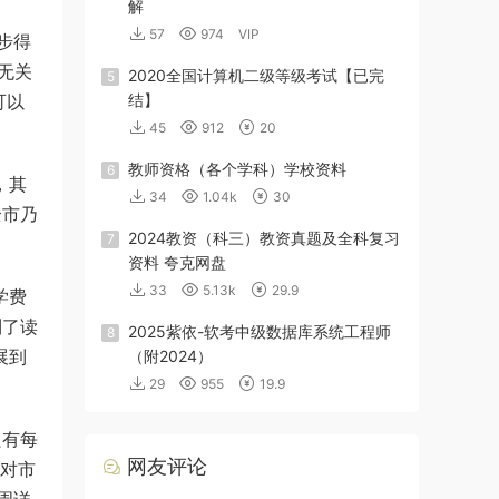
解
57
974
VIP
步得
无关
2020全国计算机二级等级考试【已完
5
可以
结】
45
912
20
教师资格（各个学科）学校资料
6
，其
34
1.04k
30
全市乃
2024教资（科三）教资真题及全科复习
7
资料 夸克网盘
33
5.13k
29.9
学费
到了读
2025紫依-软考中级数据库系统工程师
8
展到
（附2024）
29
955
19.9
只有每
网友评论
，对市