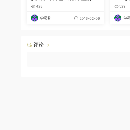
要介绍
点
428
529
学霸君
学
2016-02-09
评论
0