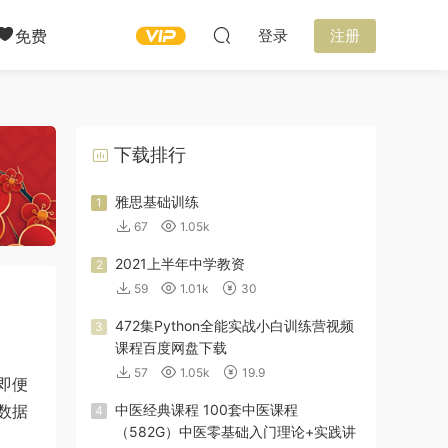
免费
登录
注册
下载排行
雅思基础训练
1
67
1.05k
2021上半年中学教资
2
59
1.01k
30
472集Python全能实战小白训练营视频
3
课程百度网盘下载
57
1.05k
19.9
即便
数据
中医经典课程 100套中医课程
4
（582G）中医零基础入门理论+实践讲