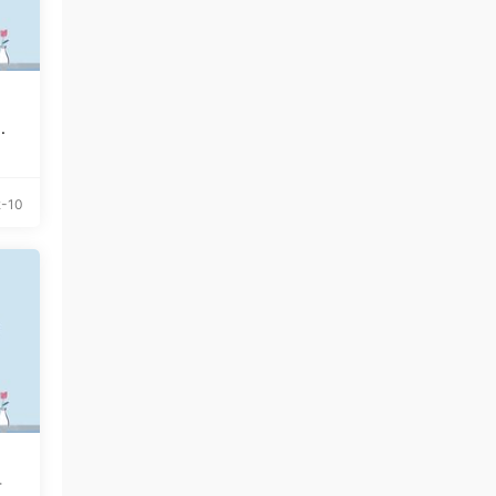
哪
-10
言