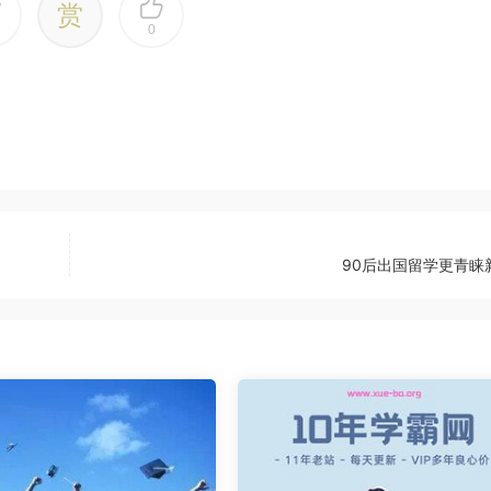
赏
0
90后出国留学更青睐