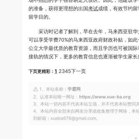
场不熟悉的学子很容易走入误区。因此，他建议学
的准备，获得更理想的出国
考试
成绩，有效节约留
留学目的。
采访时记者了解到，早在去年，马来西亚驻华大
可以享受学费70%的马来西亚政府财政补贴，如
公立大学最优质的教育资源，而且学历也可被国际
接轨的情况下，更多的教育信息也逐渐被学生家长
1
2345下一页
下页更精彩：
1、本站名称：
学霸网
2、认准本站唯一网址：
https://www.xue-ba.org
3、本站一切内容不代表本站立场，并不代表本站赞同
4、本站内容全部来自网友分享或收集整理于网络，本
到邮箱：xueba678@gmail.com。