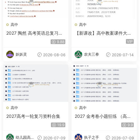
高中
高中
2027 陶然 高考英语总复习听
【新课改】高中教案课件大合
力理解训练
集 736.6GB
VIP
9.88
妖妖灵
农夫三拳
2026-08-06
2026-07-14
高中
高中
2027高考一轮复习资料合集
2027 金考卷小题狂练 （高
考）（9科全）（新高考版）
19.9
9.9
幼儿园高材
执子之手
2026-07-09
2026-07-09