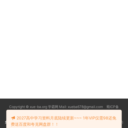
Copyright © xue-ba.org 学霸网 Mail: xueba678@gmail.com 蜀ICP备
13018627号-2
常见问题
更新日志
忘记密码
本站推荐浏览器：
Edge浏览器
2027高中学习资料月底陆续更新~~~ 1年VIP仅需98还免
免责声明
：本站资源均搜索自互联网和网友分享,仅供大家学习交流,不对资料的
费送百度和夸克网盘群！！
真实性和安全性负责！