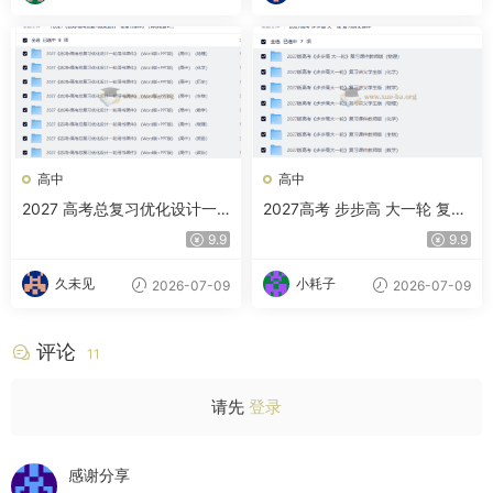
生
高中
高中
2027 高考总复习优化设计一
2027高考 步步高 大一轮 复习
轮用书课件 （Word版+PPT
讲义课件
9.9
9.9
版）（高中）（8科）」
久未见
小耗子
2026-07-09
2026-07-09
评论
11
请先
登录
感谢分享