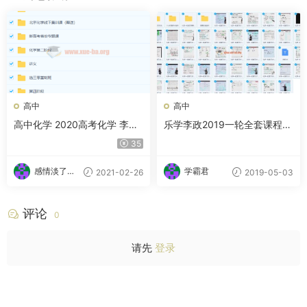
高中
高中
高中化学 2020高考化学 李政
乐学李政2019一轮全套课程-
化学一二三轮复习联报
乐学高考李政一轮全
35
感情淡了请
学霸君
2021-02-26
2019-05-03
放盐
评论
0
请先
登录