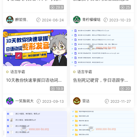
盘
29.9
25
醉笙情、
青柠檬檬哒
2024-06-24
2023-10-23
语言学霸
语言学霸
10天教你快速掌握日语动词变
告别死记硬背，学日语跟学母
形发音
语一样简单（完结）
19.9
20
一笑脸就大
雷达
2023-09-13
2022-11-27