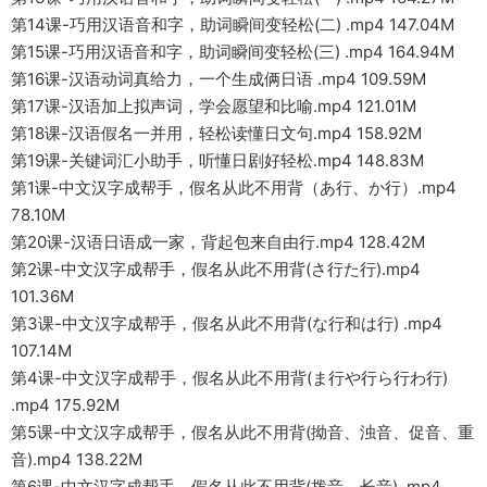
第14课-巧用汉语音和字，助词瞬间变轻松(二) .mp4 147.04M
第15课-巧用汉语音和字，助词瞬间变轻松(三) .mp4 164.94M
第16课-汉语动词真给力，一个生成俩日语 .mp4 109.59M
第17课-汉语加上拟声词，学会愿望和比喻.mp4 121.01M
第18课-汉语假名一并用，轻松读懂日文句.mp4 158.92M
第19课-关键词汇小助手，听懂日剧好轻松.mp4 148.83M
第1课-中文汉字成帮手，假名从此不用背（あ行、か行）.mp4
78.10M
第20课-汉语日语成一家，背起包来自由行.mp4 128.42M
第2课-中文汉字成帮手，假名从此不用背(さ行た行).mp4
101.36M
第3课-中文汉字成帮手，假名从此不用背(な行和は行) .mp4
107.14M
第4课-中文汉字成帮手，假名从此不用背(ま行や行ら行わ行)
.mp4 175.92M
第5课-中文汉字成帮手，假名从此不用背(拗音、浊音、促音、重
音).mp4 138.22M
第6课-中文汉字成帮手，假名从此不用背(拨音、长音) .mp4