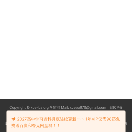
Copyright © xue-ba.org 学霸网 Mail: xueba678@gmail.com 蜀ICP备
13018627号-2
常见问题
更新日志
忘记密码
本站推荐浏览器：
Edge浏览器
2027高中学习资料月底陆续更新~~~ 1年VIP仅需98还免
免责声明
：本站资源均搜索自互联网和网友分享,仅供大家学习交流,不对资料的
费送百度和夸克网盘群！！
真实性和安全性负责！