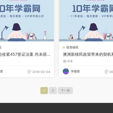
民
投资移民
论收紧457签证法案 尚未获
澳洲新移民政策带来的契机
员支持
418
君
学霸君
2016-02-04
20
1
2
下一页