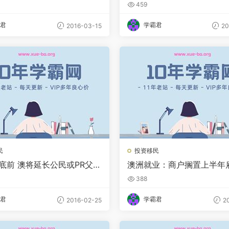
ion更新
时间延长至6年
459
君
学霸君
2016-03-15
20
民
投资移民
年底前 澳将延长公民或PR父母
澳洲就业：商户搁置上半年
证
投资计划
388
君
学霸君
2016-02-25
20