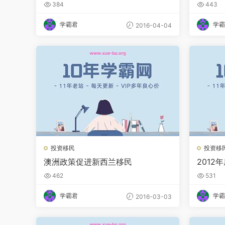
入EOI
egulat
384
443
学霸君
学霸
2016-04-04
投资移民
投资移
澳洲政策促进新西兰移民
2012
旅游签
462
531
学霸君
学霸
2016-03-03