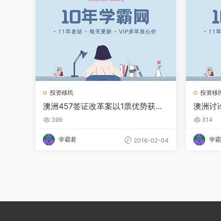
投资移民
投资移
澳洲457签证改革案以1票优势获众
澳洲讨
议院通过
独立议
399
314
学霸君
学霸
2016-02-04