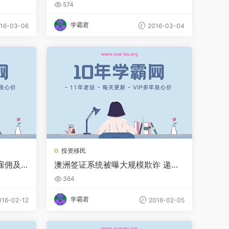
移民澳大利亚
574
学霸君
16-03-06
2016-03-04
投资移民
雇佣及
澳洲签证系统被曝大规模欺诈 递签
者半数持假身份
364
学霸君
16-02-12
2016-02-05