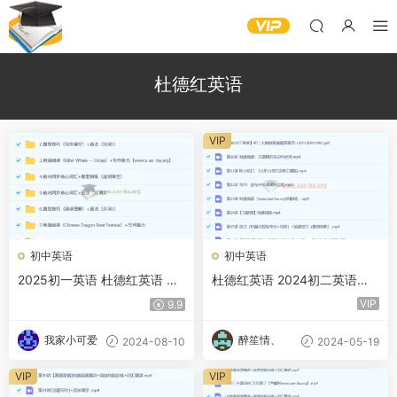
杜德红英语
VIP
初中英语
初中英语
2025初一英语 杜德红英语 秋
杜德红英语 2024初二英语全
季上A+ 百度网盘
国S班 百度网盘
VIP
9.9
我家小可爱
醉笙情、
2024-08-10
2024-05-19
VIP
VIP