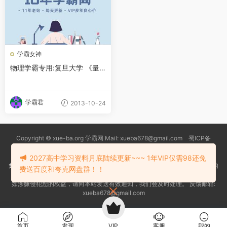
学霸女神
物理学霸专用:复旦大学 《量
子力学》
学霸君
2013-10-24
Copyright © xue-ba.org 学霸网 Mail: xueba678@gmail.com 蜀ICP备
13018627号-2
常见问题
更新日志
忘记密码
本站推荐浏览器：
Edge浏览器
2027高中学习资料月底陆续更新~~~ 1年VIP仅需98还免
免责声明
：本站资源均搜索自互联网和网友分享,仅供大家学习交流,不对资料的
费送百度和夸克网盘群！！
真实性和安全性负责！
如涉嫌侵犯您的权益，请向本站发送有效通知，我们会及时处理。 反馈邮箱:
xueba678@gmail.com
首页
发现
VIP
客服
我的