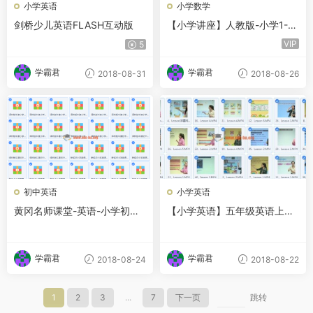
小学英语
小学数学
剑桥少儿英语FLASH互动版
【小学讲座】人教版-小学1-12
册全套讲课视频
VIP
5
学霸君
学霸君
2018-08-31
2018-08-26
初中英语
小学英语
黄冈名师课堂-英语-小学初中
【小学英语】五年级英语上册
高中课程合集
名师讲座
学霸君
学霸君
2018-08-24
2018-08-22
1
2
3
...
7
下一页
跳转