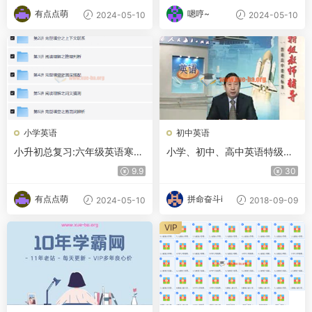
有点点萌
嗯哼~
2024-05-10
2024-05-10
小学英语
初中英语
小升初总复习:六年级英语寒假
小学、初中、高中英语特级教
班【8讲赵紫涵】
师视频教程合集
9.9
30
有点点萌
拼命奋斗i
2024-05-10
2018-09-09
VIP