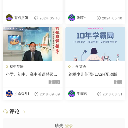
英语模拟卷 夸克网盘
训练
有点点萌
嗯哼~
2024-05-10
2024-05-10
初中英语
小学英语
小学、初中、高中英语特级教
剑桥少儿英语FLASH互动版
师视频教程合集
30
5
拼命奋斗i
学霸君
2018-09-09
2018-08-31
评论
0
请先
登录