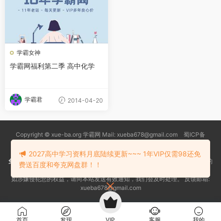
学霸女神
学霸网福利第二季 高中化学
学霸君
2014-04-20
Copyright © xue-ba.org 学霸网 Mail: xueba678@gmail.com 蜀ICP备
13018627号-2
常见问题
更新日志
忘记密码
本站推荐浏览器：
Edge浏览器
2027高中学习资料月底陆续更新~~~ 1年VIP仅需98还免
免责声明
：本站资源均搜索自互联网和网友分享,仅供大家学习交流,不对资料的
费送百度和夸克网盘群！！
真实性和安全性负责！
如涉嫌侵犯您的权益，请向本站发送有效通知，我们会及时处理。 反馈邮箱:
xueba678@gmail.com
首页
发现
VIP
客服
我的