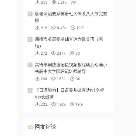
353
5.21k
VIP
耿老师治愈系英语七大体系八大节完整
5
版
319
4.48k
19.9
新概念英语零基础直达六级英语（完
6
结）
272
2.17k
30
英语单词快速记忆视频教程幼儿动画小
7
初高中大学国际记忆师辅导
268
1.53k
30
【日语能力】日语零基础直达N1全程
8
vip长线班
232
1.92k
19.9
网友评论