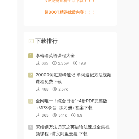
VIP免费查看全部下载！！！
超300T精选优质内容！！！
下载排行
李靖瑜英语课程大全
1
665
2.35w
19.9
20000词汇巅峰速记 单词速记方法视频
2
课程免费下载
488
2.57k
全网唯一！综合日语1-4册PDF完整版
3
+MP3录音+练习册+答案下载
365
5.11k
9.9
宋维钢万法归宗之英语语法速成全集视
4
频课程+讲义阿里云盘 下载