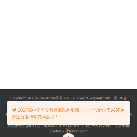
Copyright © xue-ba.org 学霸网 Mail: xueba678@gmail.com 蜀ICP备
13018627号-2
常见问题
更新日志
忘记密码
本站推荐浏览器：
Edge浏览器
2027高中学习资料月底陆续更新~~~ 1年VIP仅需98还免
免责声明
：本站资源均搜索自互联网和网友分享,仅供大家学习交流,不对资料的
费送百度和夸克网盘群！！
真实性和安全性负责！
如涉嫌侵犯您的权益，请向本站发送有效通知，我们会及时处理。 反馈邮箱:
xueba678@gmail.com