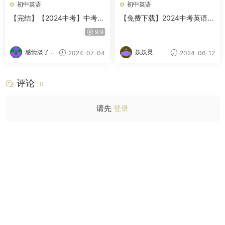
初中英语
初中英语
【完结】【2024中考】中考英
【免费下载】2024中考英语模
语复习冲刺
拟试卷2套 原卷及解析
9.9
感情淡了请
妖妖灵
2024-07-04
2024-06-12
放盐
评论
0
请先
登录