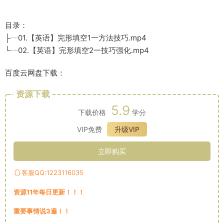
目录：
├┈01.【英语】完形填空1一方法技巧.mp4
└┈02.【英语】完形填空2一技巧强化.mp4
百度云网盘下载：
资源下载
5.9
下载价格
学分
VIP免费
升级VIP
立即购买
客服QQ:1223116035
资源11年每日更新！！！
重要事情说3遍！！