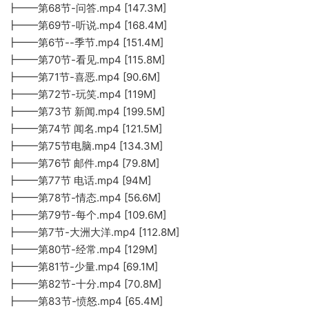
┣━━第68节-问答.mp4 [147.3M]
┣━━第69节-听说.mp4 [168.4M]
┣━━第6节--季节.mp4 [151.4M]
┣━━第70节-看见.mp4 [115.8M]
┣━━第71节-喜恶.mp4 [90.6M]
┣━━第72节-玩笑.mp4 [119M]
┣━━第73节 新闻.mp4 [199.5M]
┣━━第74节 闻名.mp4 [121.5M]
┣━━第75节电脑.mp4 [134.3M]
┣━━第76节 邮件.mp4 [79.8M]
┣━━第77节 电话.mp4 [94M]
┣━━第78节-情态.mp4 [56.6M]
┣━━第79节-每个.mp4 [109.6M]
┣━━第7节-大洲大洋.mp4 [112.8M]
┣━━第80节-经常.mp4 [129M]
┣━━第81节-少量.mp4 [69.1M]
┣━━第82节-十分.mp4 [70.8M]
┣━━第83节-愤怒.mp4 [65.4M]