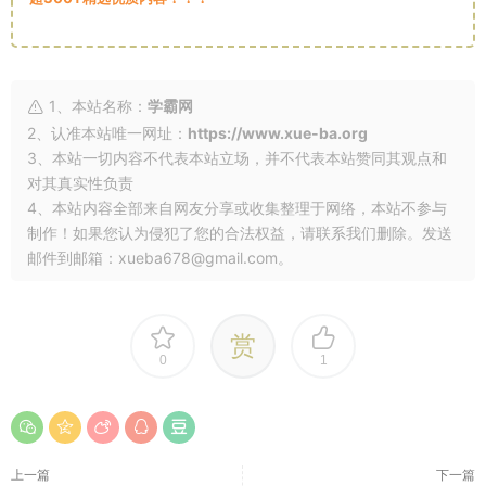
1、本站名称：
学霸网
2、认准本站唯一网址：
https://www.xue-ba.org
3、本站一切内容不代表本站立场，并不代表本站赞同其观点和
对其真实性负责
4、本站内容全部来自网友分享或收集整理于网络，本站不参与
制作！如果您认为侵犯了您的合法权益，请联系我们删除。发送
邮件到邮箱：xueba678@gmail.com。
赏
0
1
上一篇
下一篇