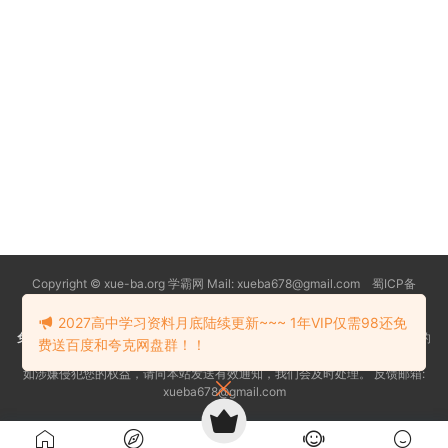
Copyright © xue-ba.org 学霸网 Mail: xueba678@gmail.com 蜀ICP备
13018627号-2
常见问题
更新日志
忘记密码
本站推荐浏览器：
Edge浏览器
2027高中学习资料月底陆续更新~~~ 1年VIP仅需98还免
免责声明
：本站资源均搜索自互联网和网友分享,仅供大家学习交流,不对资料的
费送百度和夸克网盘群！！
真实性和安全性负责！
如涉嫌侵犯您的权益，请向本站发送有效通知，我们会及时处理。 反馈邮箱:
xueba678@gmail.com