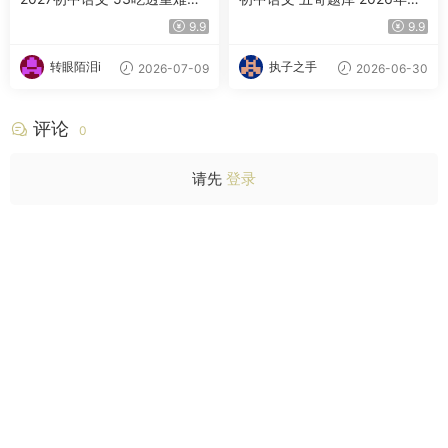
8年级上册（人教54版）
末语文 8下
9.9
9.9
转眼陌泪i
执子之手
2026-07-09
2026-06-30
评论
0
请先
登录