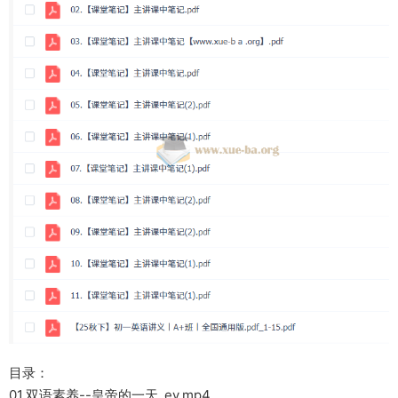
目录：
01.双语素养--皇帝的一天_ev.mp4