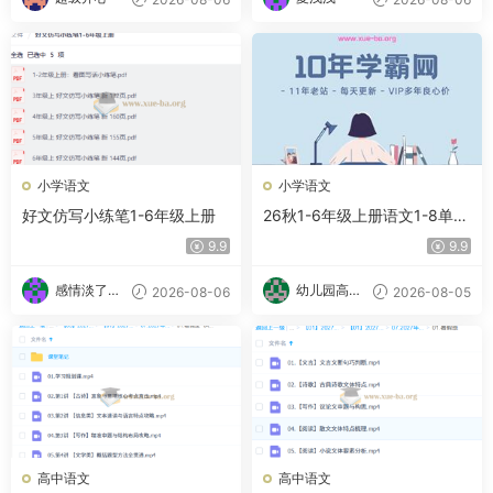
小学语文
小学语文
好文仿写小练笔1-6年级上册
26秋1-6年级上册语文1-8单元
重点句子仿写
9.9
9.9
感情淡了请
幼儿园高材
2026-08-06
2026-08-05
放盐
生
高中语文
高中语文