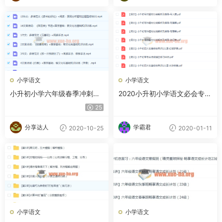
小学语文
小学语文
小升初小学六年级春季冲刺班
2020小升初小学语文必会专项
（28讲带讲义全） 包君成
资料汇总百度云网盘下载
25
分享达人
学霸君
2020-10-25
2020-01-11
小学语文
小学语文