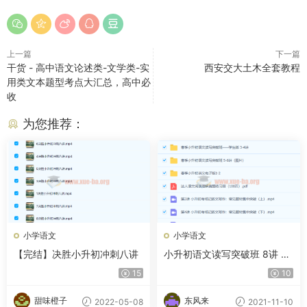
上一篇
下一篇
干货 - 高中语文论述类-文学类-实
西安交大土木全套教程
用类文本题型考点大汇总，高中必
收
为您推荐：
小学语文
小学语文
【完结】决胜小升初冲刺八讲
小升初语文读写突破班 8讲 小
达老师百度云下载
15
10
甜味橙子
东风来
2022-05-08
2021-11-10