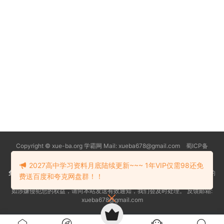
Copyright © xue-ba.org 学霸网 Mail: xueba678@gmail.com 蜀ICP备
13018627号-2
常见问题
更新日志
忘记密码
本站推荐浏览器：
Edge浏览器
2027高中学习资料月底陆续更新~~~ 1年VIP仅需98还免
免责声明
：本站资源均搜索自互联网和网友分享,仅供大家学习交流,不对资料的
费送百度和夸克网盘群！！
真实性和安全性负责！
如涉嫌侵犯您的权益，请向本站发送有效通知，我们会及时处理。 反馈邮箱:
xueba678@gmail.com