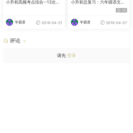
小升初高频考点综合--13次课
小升初总复习：六年级语文年
学完小升
卡（精灵星球探秘 畅享语文成
35
长计划21-24级）40讲
学霸君
学霸君
2019-04-21
2019-04-07
评论
0
请先
登录