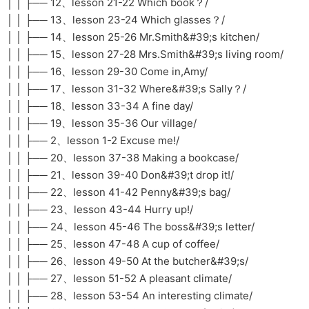
│ │ ├── 12、lesson 21-22 Which book？/
│ │ ├── 13、lesson 23-24 Which glasses？/
│ │ ├── 14、lesson 25-26 Mr.Smith&#39;s kitchen/
│ │ ├── 15、lesson 27-28 Mrs.Smith&#39;s living room/
│ │ ├── 16、lesson 29-30 Come in,Amy/
│ │ ├── 17、lesson 31-32 Where&#39;s Sally？/
│ │ ├── 18、lesson 33-34 A fine day/
│ │ ├── 19、lesson 35-36 Our village/
│ │ ├── 2、lesson 1-2 Excuse me!/
│ │ ├── 20、lesson 37-38 Making a bookcase/
│ │ ├── 21、lesson 39-40 Don&#39;t drop it!/
│ │ ├── 22、lesson 41-42 Penny&#39;s bag/
│ │ ├── 23、lesson 43-44 Hurry up!/
│ │ ├── 24、lesson 45-46 The boss&#39;s letter/
│ │ ├── 25、lesson 47-48 A cup of coffee/
│ │ ├── 26、lesson 49-50 At the butcher&#39;s/
│ │ ├── 27、lesson 51-52 A pleasant climate/
│ │ ├── 28、lesson 53-54 An interesting climate/