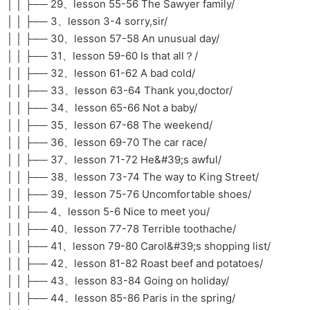
│ │ ├── 29、lesson 55-56 The Sawyer family/
│ │ ├── 3、lesson 3-4 sorry,sir/
│ │ ├── 30、lesson 57-58 An unusual day/
│ │ ├── 31、lesson 59-60 Is that all？/
│ │ ├── 32、lesson 61-62 A bad cold/
│ │ ├── 33、lesson 63-64 Thank you,doctor/
│ │ ├── 34、lesson 65-66 Not a baby/
│ │ ├── 35、lesson 67-68 The weekend/
│ │ ├── 36、lesson 69-70 The car race/
│ │ ├── 37、lesson 71-72 He&#39;s awful/
│ │ ├── 38、lesson 73-74 The way to King Street/
│ │ ├── 39、lesson 75-76 Uncomfortable shoes/
│ │ ├── 4、lesson 5-6 Nice to meet you/
│ │ ├── 40、lesson 77-78 Terrible toothache/
│ │ ├── 41、lesson 79-80 Carol&#39;s shopping list/
│ │ ├── 42、lesson 81-82 Roast beef and potatoes/
│ │ ├── 43、lesson 83-84 Going on holiday/
│ │ ├── 44、lesson 85-86 Paris in the spring/