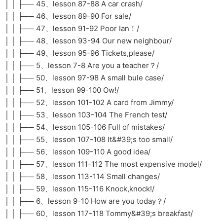
│ │ ├── 45、lesson 87-88 A car crash/
│ │ ├── 46、lesson 89-90 For sale/
│ │ ├── 47、lesson 91-92 Poor Ian！/
│ │ ├── 48、lesson 93-94 Our new neighbour/
│ │ ├── 49、lesson 95-96 Tickets,please/
│ │ ├── 5、lesson 7-8 Are you a teacher？/
│ │ ├── 50、lesson 97-98 A small bule case/
│ │ ├── 51、lesson 99-100 Ow!/
│ │ ├── 52、lesson 101-102 A card from Jimmy/
│ │ ├── 53、lesson 103-104 The French test/
│ │ ├── 54、lesson 105-106 Full of mistakes/
│ │ ├── 55、lesson 107-108 It&#39;s too small/
│ │ ├── 56、lesson 109-110 A good idea/
│ │ ├── 57、lesson 111-112 The most expensive model/
│ │ ├── 58、lesson 113-114 Small changes/
│ │ ├── 59、lesson 115-116 Knock,knock!/
│ │ ├── 6、lesson 9-10 How are you today？/
│ │ ├── 60、lesson 117-118 Tommy&#39;s breakfast/