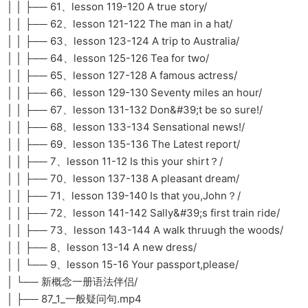
│ │ ├── 61、lesson 119-120 A true story/
│ │ ├── 62、lesson 121-122 The man in a hat/
│ │ ├── 63、lesson 123-124 A trip to Australia/
│ │ ├── 64、lesson 125-126 Tea for two/
│ │ ├── 65、lesson 127-128 A famous actress/
│ │ ├── 66、lesson 129-130 Seventy miles an hour/
│ │ ├── 67、lesson 131-132 Don&#39;t be so sure!/
│ │ ├── 68、lesson 133-134 Sensational news!/
│ │ ├── 69、lesson 135-136 The Latest report/
│ │ ├── 7、lesson 11-12 Is this your shirt？/
│ │ ├── 70、lesson 137-138 A pleasant dream/
│ │ ├── 71、lesson 139-140 Is that you,John？/
│ │ ├── 72、lesson 141-142 Sally&#39;s first train ride/
│ │ ├── 73、lesson 143-144 A walk thruugh the woods/
│ │ ├── 8、lesson 13-14 A new dress/
│ │ └── 9、lesson 15-16 Your passport,please/
│ └── 新概念一册语法伴侣/
│ ├── 87_1_一般疑问句.mp4