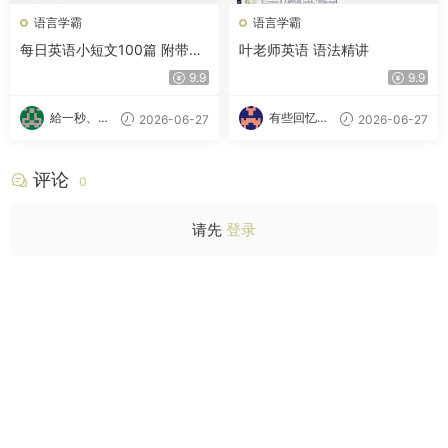
语言学霸
语言学霸
每日英语小短文100篇 附带文
叶老师英语 语法精讲
本＋音频＋视频
9.9
9.9
給一秒、心
有些回忆忘
2026-06-27
2026-06-27
跳
不了
评论
0
请先
登录