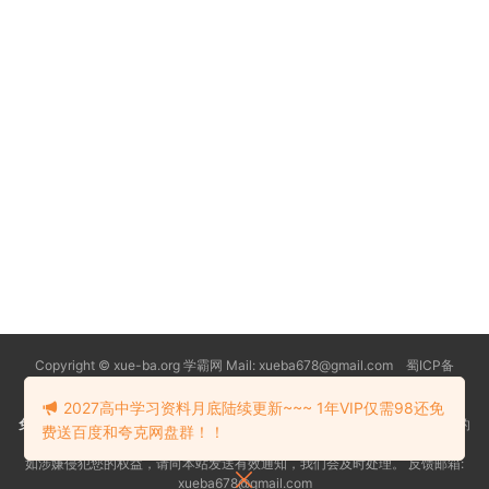
Copyright © xue-ba.org 学霸网 Mail: xueba678@gmail.com 蜀ICP备
13018627号-2
常见问题
更新日志
忘记密码
本站推荐浏览器：
Edge浏览器
2027高中学习资料月底陆续更新~~~ 1年VIP仅需98还免
免责声明
：本站资源均搜索自互联网和网友分享,仅供大家学习交流,不对资料的
费送百度和夸克网盘群！！
真实性和安全性负责！
如涉嫌侵犯您的权益，请向本站发送有效通知，我们会及时处理。 反馈邮箱:
xueba678@gmail.com