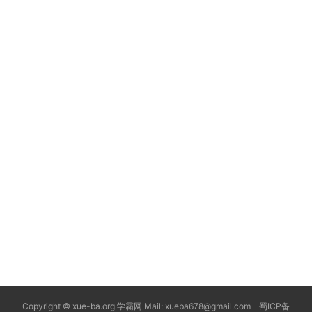
Copyright © xue-ba.org 学霸网 Mail: xueba678@gmail.com 蜀ICP备