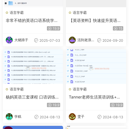
语言学霸
语言学霸
非常不错的英语口语系统学习
【英语资料】快速提升英语口
班 16.9GB
语！900句实用口语集锦
19.9
15
大猪蹄子
活到老浪到
2025-07-03
2024-09-20
老
语言学霸
语言学霸
杨妈英语三套课程 口语训练营
Tanner老师生活英语训练+实
+英语拼读三合一+状元英语二
用英语口语发音
19.9
19.9
合一
学糕
雯子
2024-08-13
2024-08-13