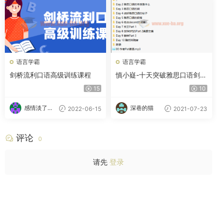
语言学霸
语言学霸
剑桥流利口语高级训练课程
慎小嶷-十天突破雅思口语剑9
版
15
10
感情淡了请
深巷的猫
2022-06-15
2021-07-23
放盐
评论
0
请先
登录