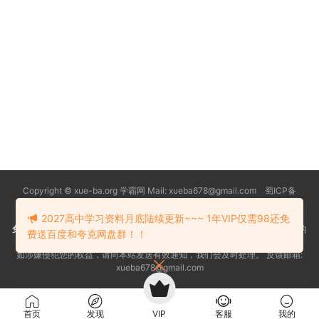
Copyright © xue-ba.org 学霸网 Mail: xueba678@gmail.com 蜀ICP备
13018627号-2
常见问题
更新日志
忘记密码
本站推荐浏览器：
Edge浏览器
2027高中学习资料月底陆续更新~~~ 1年VIP仅需98还免
免责声明
：本站资源均搜索自互联网和网友分享,仅供大家学习交流,不对资料的
费送百度和夸克网盘群！！
真实性和安全性负责！
如涉嫌侵犯您的权益，请向本站发送有效通知，我们会及时处理。 反馈邮箱:
xueba678@gmail.com
首页
发现
VIP
客服
我的