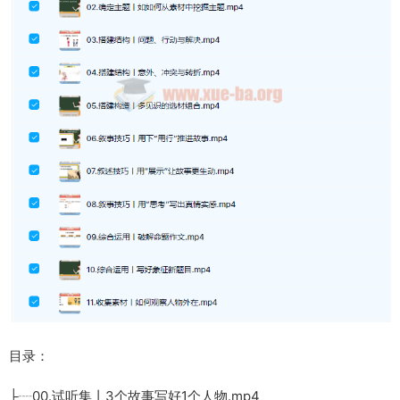
目录：
├┈00.试听集丨3个故事写好1个人物.mp4