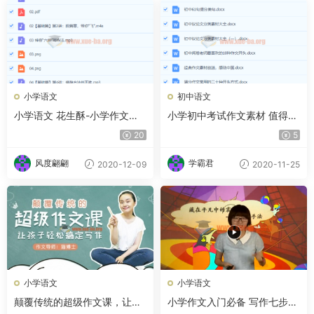
小学语文
初中语文
小学语文 花生酥-小学作文高
小学初中考试作文素材 值得收
分训练营【完结】
藏
20
5
风度翩翩
学霸君
2020-12-09
2020-11-25
小学语文
小学语文
颠覆传统的超级作文课，让孩
小学作文入门必备 写作七步曲