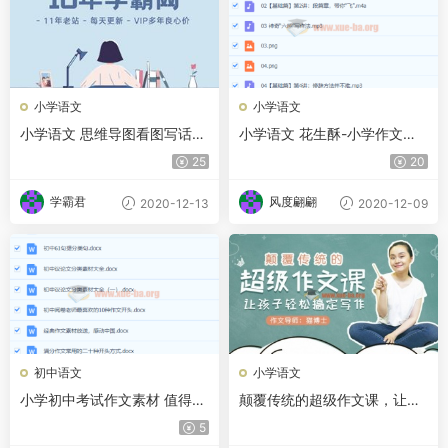
小学语文
小学语文
小学语文 思维导图看图写话
小学语文 花生酥-小学作文高
小学作文小学1-6年级PPT课件
分训练营【完结】
25
20
百度网盘下载
学霸君
风度翩翩
2020-12-13
2020-12-09
初中语文
小学语文
小学初中考试作文素材 值得收
颠覆传统的超级作文课，让孩
藏
子轻松搞定写作
5