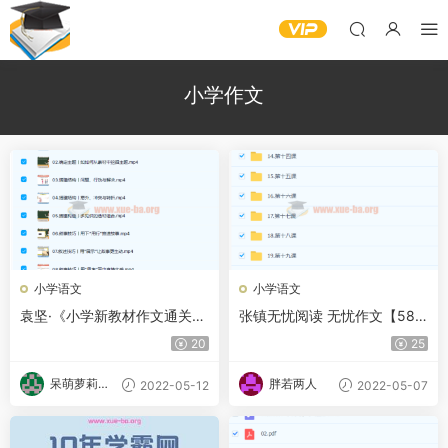
小学作文
小学语文
小学语文
袁坚·《小学新教材作文通关写
张镇无忧阅读 无忧作文【58.4
人叙事》（完结）
G完结】
20
25
呆萌萝莉甜
胖若两人
2022-05-12
2022-05-07
甜酱