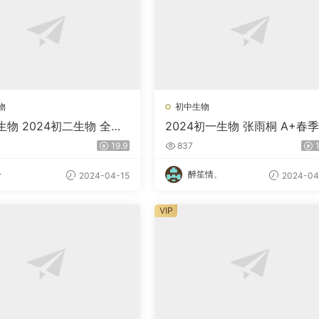
物
初中生物
物 2024初二生物 全国
2024初一生物 张雨桐 A+春
版 A+春季班 百度网盘
百度网盘
19.9
837
1
子
醉笙情、
2024-04-15
2024-04
VIP