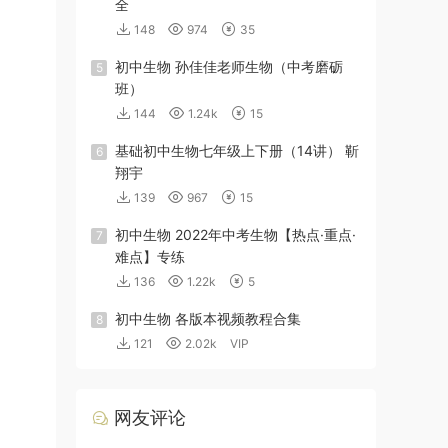
全
148
974
35
初中生物 孙佳佳老师生物（中考磨砺
5
班）
144
1.24k
15
基础初中生物七年级上下册（14讲） 靳
6
翔宇
139
967
15
初中生物 2022年中考生物【热点·重点·
7
难点】专练
136
1.22k
5
初中生物 各版本视频教程合集
8
121
2.02k
VIP
网友评论