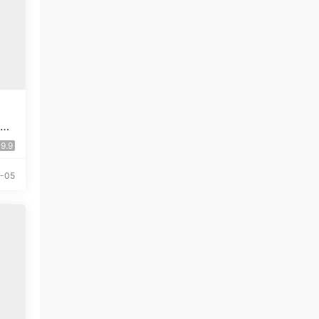
季班
9.9
-05