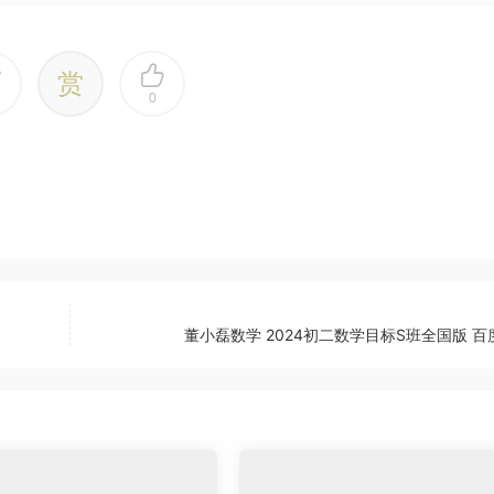
赏
0
董小磊数学 2024初二数学目标S班全国版 百