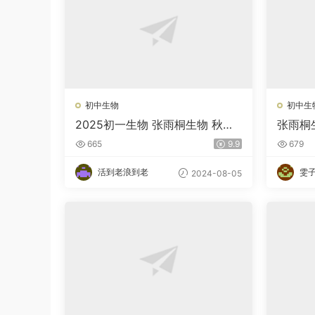
初中生物
初中生
2025初一生物 张雨桐生物 秋季
张雨桐生
上（暑假A+） 百度网盘
665
9.9
679
活到老浪到老
雯
2024-08-05