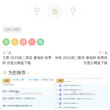
赏
0
0
赵星义物理
上一篇
下一篇
王赞 2023高二英语 暑假班 秋季
肖晗 2023高二数学 暑假班 秋季班
班 百度云网盘下载
百度云网盘下载
为您推荐：
VIP
VIP