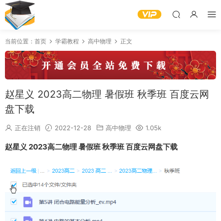
当前位置：
首页
学霸教程
高中物理
正文
赵星义 2023高二物理 暑假班 秋季班 百度云网
盘下载
正在注销
2022-12-28
高中物理
1.05k
赵星义 2023高二物理 暑假班 秋季班 百度云网盘下载