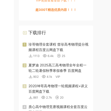
VIP免费查看全部下载！！！
超300T精选优质内容！！！
下载排行
珍哥物理全套课程 曾珍高考物理提分视
1
频课程百度云网盘下载
1113
6.4k
25
夏梦迪 2025高三高考物理全年全程一
2
轮二轮暑假秋季寒假春季 百度网盘
902
4.1k
VIP
2020坤哥高考物理一轮视频课程+讲义
3
百度网盘下载
861
2.7k
20
质心高中物理竞赛视频课程全套百度云
4