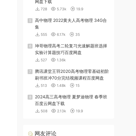
网盘下载
728
5.73k
19.9
高中物理 2022黄夫人高考物理 34G合
5
集
555
6.17k
35
坤哥物理高考二轮复习光速解题班选择
6
实验计算题技巧百度网盘
527
1.36k
腾讯课堂王羽2020高考物理零基础初阶
7
刷书班冲70分完结视频课程百度网盘
513
1.48k
15
2024高三高考物理 夏梦迪物理 春季班
8
百度云网盘下载
508
2.13k
19.9
网友评论